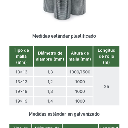
Medidas estándar plastificado
Tipo de
Longitud
Diámetro de
Altura de
malla
de rollo
alambre (mm)
malla (mm)
(mm)
(m)
13×13
1,3
1000/1500
13×13
1,2
1000
25
19×19
1,3
1000
19×19
1,4
1000
Medidas estándar en galvanizado