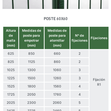
POSTE 60X60
Altura
Medidas de
Medidas de
de
poste para
poste para
Nº de
Fijaciones
malla
empotrar
atornillar
fijaciones
(mm)
(mm)
(mm)
625
850
660
2
825
1125
860
2
1025
1300
1060
3
1225
1500
1260
3
Fijación
R1
1525
1800
1560
4
1725
2050
1760
4
2025
2300
2060
5
2425
2725
2460
5