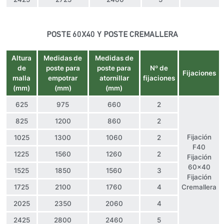
POSTE 60X40 Y POSTE CREMALLERA
Altura
Medidas de
Medidas de
de
poste para
poste para
Nº de
Fijaciones
malla
empotrar
atornillar
fijaciones
(mm)
(mm)
(mm)
625
975
660
2
825
1200
860
2
Fijación
1025
1300
1060
2
F40
1225
1560
1260
2
Fijación
60×40
1525
1850
1560
3
Fijación
1725
2100
1760
4
Cremallera
2025
2350
2060
4
2425
2800
2460
5