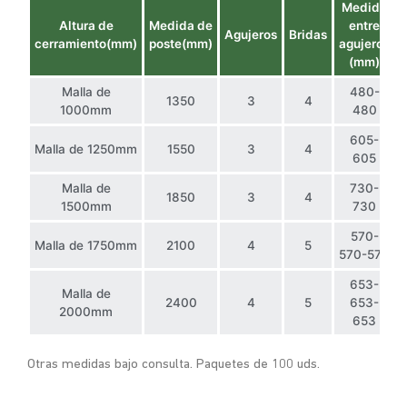
Medida
Altura de
Medida de
entre
Agujeros
Bridas
cerramiento(mm)
poste(mm)
agujeros
(mm)
Malla de
480-
1350
3
4
1000mm
480
605-
Malla de 1250mm
1550
3
4
605
Malla de
730-
1850
3
4
1500mm
730
570-
Malla de 1750mm
2100
4
5
570-570
653-
Malla de
2400
4
5
653-
2000mm
653
Otras medidas bajo consulta. Paquetes de 100 uds.